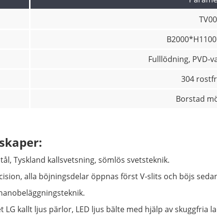
TV00
B2000*H110
Fulllödning, PVD-
304 rostfri
Borstad mö
skaper:
tål, Tyskland kallsvetsning, sömlös svetsteknik.
cision, alla böjningsdelar öppnas först V-slits och böjs seda
 nanobeläggningsteknik.
 LG kallt ljus pärlor, LED ljus bälte med hjälp av skuggfria 