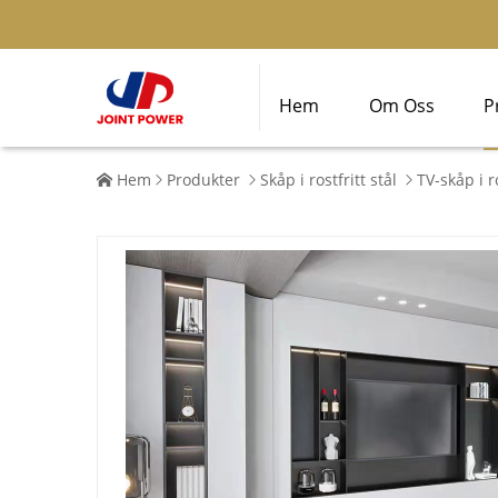
Hem
Om Oss
P
Hem
Produkter
Skåp i rostfritt stål
TV-skåp i ro



