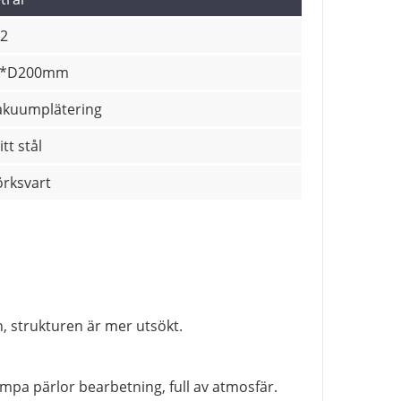
2
0*D200mm
vakuumplätering
tt stål
rksvart
n, strukturen är mer utsökt.
lampa pärlor bearbetning, full av atmosfär.